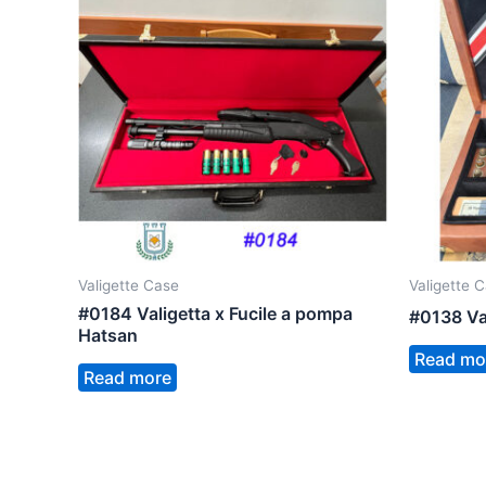
Valigette Case
Valigette 
#0184 Valigetta x Fucile a pompa
#0138 Va
Hatsan
Read mo
Read more