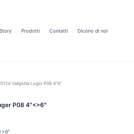
Story
Prodotti
Contatti
Dicono di noi
#0124 Valigetta Luger P08 4″6″
Luger P08 4″<>6″
″<>6″