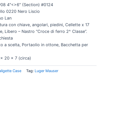
P08 4″<>6″ (Section) #0124
ello 0220 Nero Liscio
so Lan
tura con chiave, angolari, piedini, Cellette x 17
re, Libero – Nastro “Croce di ferro 2^ Classe”.
chiesta
o a scelta, Portaolio in ottone, Bacchetta per
x 20 x 7 (circa)
aligette Case
Tag:
Luger Mauser