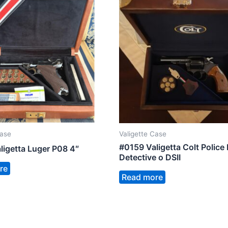
Case
Valigette Case
#0159 Valigetta Colt Police 
ligetta Luger P08 4″
Detective o DSII
re
Read more